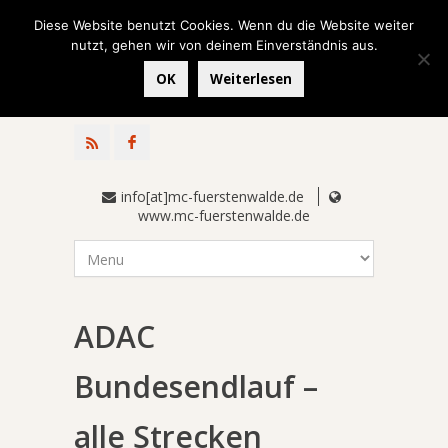
Diese Website benutzt Cookies. Wenn du die Website weiter
nutzt, gehen wir von deinem Einverständnis aus.
OK
Weiterlesen
info[at]mc-fuerstenwalde.de
www.mc-fuerstenwalde.de
ADAC
Bundesendlauf –
alle Strecken