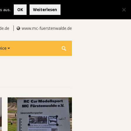
OK
Weiterlesen
s aus.
de.de
www.mc-fuerstenwalde.de
vice