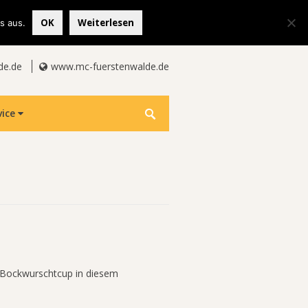
OK
Weiterlesen
s aus.
de.de
www.mc-fuerstenwalde.de
vice
n Bockwurschtcup in diesem