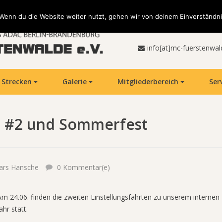
Wenn du die Website weiter nutzt, gehen wir von deinem Einverständni
info[at]mc-fuerstenwal
Strecken
Galerie
Mitgliederbereich
Ser
rt #2 und Sommerfest
ars Hansche
0 Kommentar(e)
Am 24.06. finden die zweiten Einstellungsfahrten zu unserem interne
ahr statt.